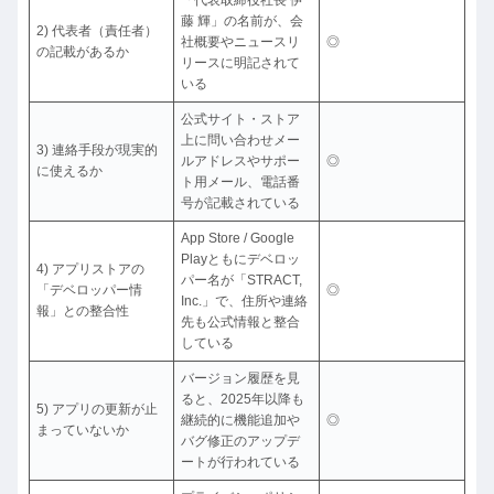
「代表取締役社長 伊
藤 輝」の名前が、会
2) 代表者（責任者）
社概要やニュースリ
◎
の記載があるか
リースに明記されて
いる
公式サイト・ストア
上に問い合わせメー
3) 連絡手段が現実的
ルアドレスやサポー
◎
に使えるか
ト用メール、電話番
号が記載されている
App Store / Google
Playともにデベロッ
4) アプリストアの
パー名が「STRACT,
「デベロッパー情
◎
Inc.」で、住所や連絡
報」との整合性
先も公式情報と整合
している
バージョン履歴を見
ると、2025年以降も
5) アプリの更新が止
継続的に機能追加や
◎
まっていないか
バグ修正のアップデ
ートが行われている