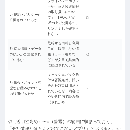
プライバシーポリシ
ーや「個人関連情報
の取り扱いについ
6) 規約・ポリシーが
て」、FAQなどが
◎
公開されているか
Web上で公開され、
リンク切れも確認さ
れない
取得する情報と利用
7) 個人情報・データ
目的、取得しない情
の扱いが言語化され
報（カード番号な
◎
ているか
ど）が文書で具体的
に整理されている
キャッシュバック条
件や否認条件、問い
8) 返金・ポイント否
合わせ窓口は用意さ
認など揉めやすい点
○
れているが、内容は
の説明があるか
やや専門的で読み飛
ばされがち
◎（透明性高め）〜○（普通）の範囲に収まっており、
「会社情報がほとんど出てこないアプリ」と比べると、か