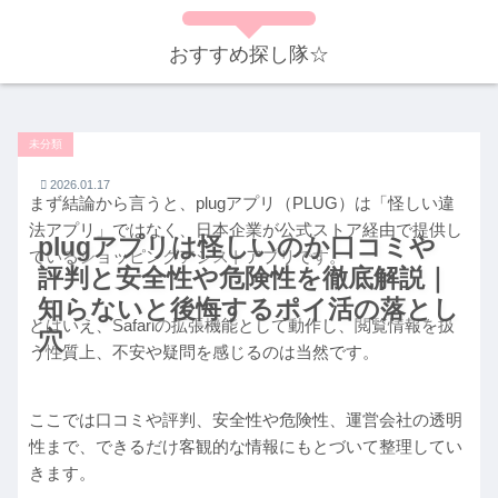
おすすめ探し隊☆
未分類
2026.01.17
まず結論から言うと、plugアプリ（PLUG）は「怪しい違
法アプリ」ではなく、日本企業が公式ストア経由で提供し
plugアプリは怪しいのか口コミや
ているショッピングアシストアプリです。
評判と安全性や危険性を徹底解説｜
知らないと後悔するポイ活の落とし
とはいえ、Safariの拡張機能として動作し、閲覧情報を扱
穴
う性質上、不安や疑問を感じるのは当然です。
ここでは口コミや評判、安全性や危険性、運営会社の透明
性まで、できるだけ客観的な情報にもとづいて整理してい
きます。