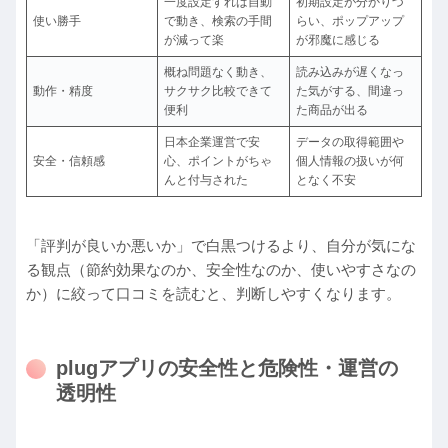
一度設定すれば自動
初期設定が分かりづ
使い勝手
で動き、検索の手間
らい、ポップアップ
が減って楽
が邪魔に感じる
概ね問題なく動き、
読み込みが遅くなっ
動作・精度
サクサク比較できて
た気がする、間違っ
便利
た商品が出る
日本企業運営で安
データの取得範囲や
安全・信頼感
心、ポイントがちゃ
個人情報の扱いが何
んと付与された
となく不安
「評判が良いか悪いか」で白黒つけるより、自分が気にな
る観点（節約効果なのか、安全性なのか、使いやすさなの
か）に絞って口コミを読むと、判断しやすくなります。
plugアプリの安全性と危険性・運営の
透明性