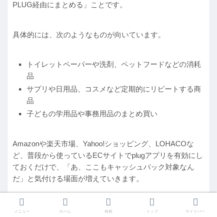
PLUG経由にまとめる」ことです。
具体的には、次のようなものが向いています。
トイレットペーパーや洗剤、ペットフードなどの消耗
品
サプリや日用品、コスメなど定期的にリピートする商
品
子どもの学用品や事務用品のまとめ買い
Amazonや楽天市場、Yahoo!ショッピング、LOHACOな
ど、普段から使っているECサイトでplugアプリを有効にし
ておくだけで、「あ、ここもキャッシュバック対象なん
だ」と気付ける場面が増えていきます。
「高額商品を狙って一発で大きく稼ぐ」のではなく、「い
メニュー
ホーム
検索
トップ
サイドバー